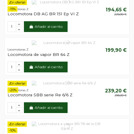
¡En oferta!
-15%
194,65 €
Locomotoras Z
Locomotora DB AG BR 151 Ep VI Z
229,00 €
Añadir al carrito
199,90 €
Locomotoras Z
Locomotora de vapor BR 64 Z
Añadir al carrito
¡En oferta!
-20%
239,20 €
Locomotoras Z
Locomotora SBB serie Re 6/6 Z
299,00 €
Añadir al carrito
¡En oferta!
-10%