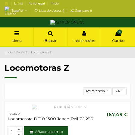
Envío
Aviso legal
Inicio
Español
Lista de deseos (
)
Compare (
)
0
Menu
Buscar
Iniciar sesión
Carrito
Inicio
Escala Z
Locomotoras Z
Locomotoras Z
Relevancia
24
167,49 €
Escala Z
Locomotora DE10 1500 Japan Rail Z 1:220
Añadir al carrito