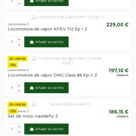
Añadir al carrito
229,00 €
Locomotoras Z
Locomotora de vapor KPEV T12 Ep I Z
Añadir al carrito
¡En oferta!
-10%
197,10 €
Locomotoras Z
Locomotora de vapor DRG Class 86 Ep II Z
219,00 €
Añadir al carrito
¡En oferta!
-15%
186,15 €
Locomotoras Z
Set de Inicio navideño Z
219,00 €
Añadir al carrito