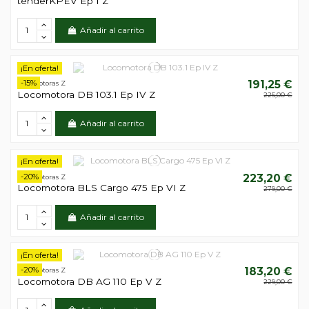
ténderKPEV Ep I Z
Añadir al carrito
¡En oferta!
-15%
191,25 €
Locomotoras Z
Locomotora DB 103.1 Ep IV Z
225,00 €
Añadir al carrito
¡En oferta!
-20%
223,20 €
Locomotoras Z
Locomotora BLS Cargo 475 Ep VI Z
279,00 €
Añadir al carrito
¡En oferta!
-20%
183,20 €
Locomotoras Z
Locomotora DB AG 110 Ep V Z
229,00 €