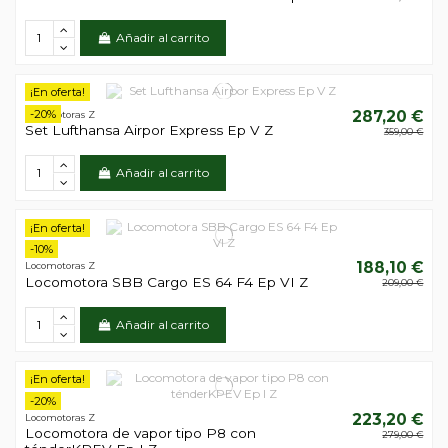
Añadir al carrito
¡En oferta!
-20%
287,20 €
Locomotoras Z
Set Lufthansa Airpor Express Ep V Z
359,00 €
Añadir al carrito
¡En oferta!
-10%
188,10 €
Locomotoras Z
Locomotora SBB Cargo ES 64 F4 Ep VI Z
209,00 €
Añadir al carrito
¡En oferta!
-20%
223,20 €
Locomotoras Z
Locomotora de vapor tipo P8 con
279,00 €