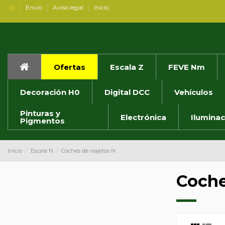
Envío
Aviso legal
Inicio
Ofertas
Escala Z
FEVE Nm
Decoración H0
Digital DCC
Vehículos
Pinturas y
Electrónica
Iluminac
Pigmentos
Inicio
Escala N
Coches de viajeros N
Coche