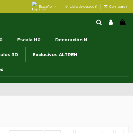
Español
Lista de deseos (
)
Compare (
)
0
Escala H0
Decoración N
culos 3D
Exclusivos ALTREN
es