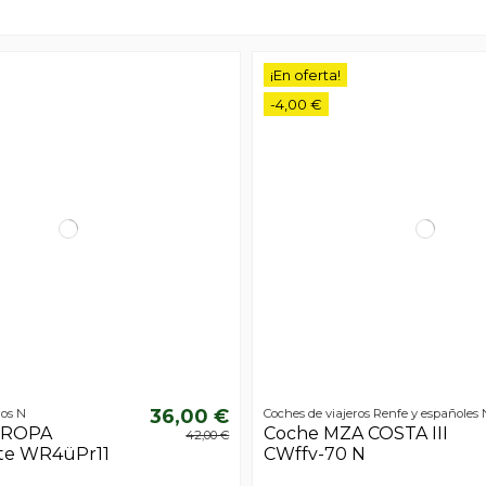
¡En oferta!
-4,00 €
36,00 €
ros N
Coches de viajeros Renfe y españoles 
TROPA
Coche MZA COSTA III
42,00 €
te WR4üPr11
CWffv-70 N