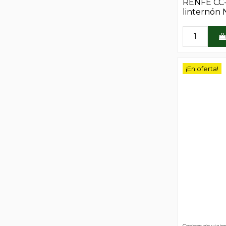
RENFE CC
linternón 
¡En oferta!
Coches de viaje