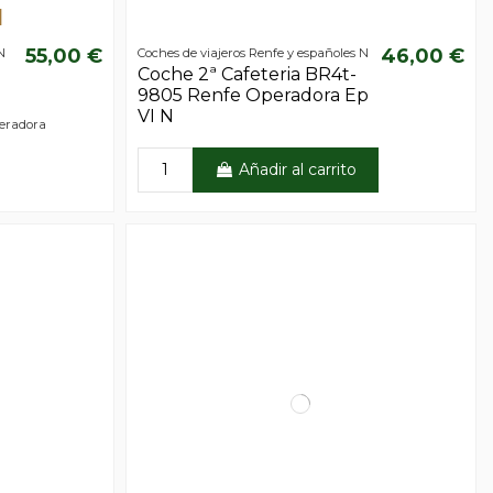
55,00 €
46,00 €
N
Coches de viajeros Renfe y españoles N
Coche 2ª Cafeteria BR4t-
9805 Renfe Operadora Ep
VI N
peradora
Añadir al carrito