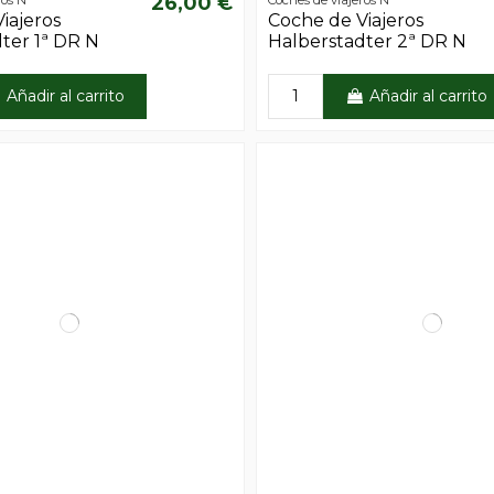
26,00 €
iajeros
Coche de Viajeros
ter 1ª DR N
Halberstadter 2ª DR N
Añadir al carrito
Añadir al carrito