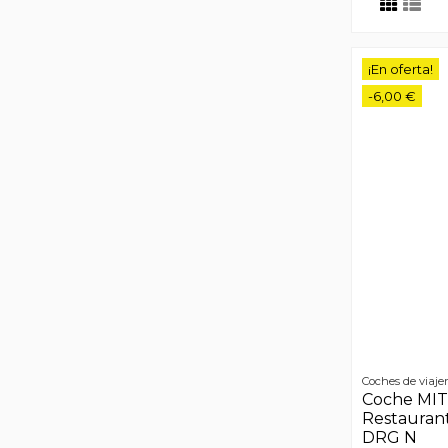
¡En oferta!
-6,00 €
Coches de viaje
Coche MI
Restauran
DRG N