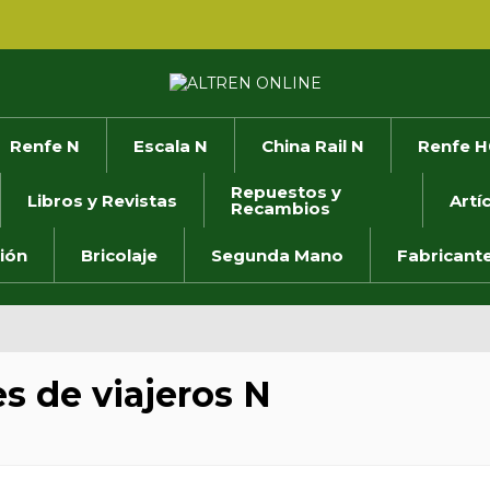
Renfe N
Escala N
China Rail N
Renfe H
Repuestos y
Libros y Revistas
Artí
Recambios
ión
Bricolaje
Segunda Mano
Fabricant
s de viajeros N