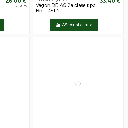
26,00 €
33,40 €
Vagon DB AG 2a clase tipo
29,00 €
Bnrz 451 N
Añadir al carrito