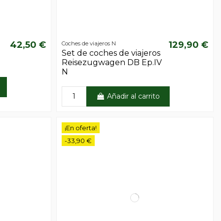
42,50 €
129,90 €
Coches de viajeros N
Set de coches de viajeros
Reisezugwagen DB Ep.IV
N
Añadir al carrito
¡En oferta!
-33,90 €