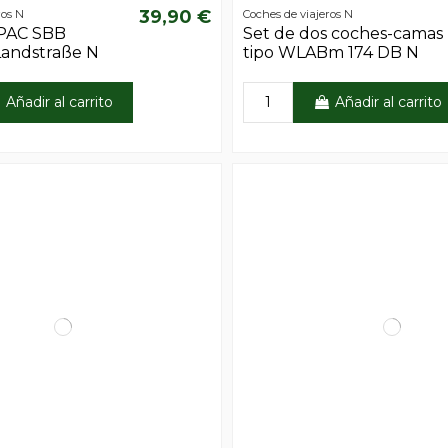
39,90 €
ros N
Coches de viajeros N
PAC SBB
Set de dos coches-camas
Landstraße N
tipo WLABm 174 DB N
Añadir al carrito
Añadir al carrito