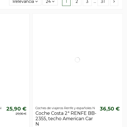
Relevancia
24
1
2
3
…
31
25,90 €
36,50 €
N
Coches de viajeros Renfe y españoles N
Coche Costa 2ª RENFE BB-
29,90 €
2355, techo American Car
N