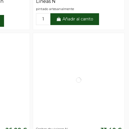
an
Líneas N
pintado artesanalmente
Añadir al carrito
Coches de viajeros N