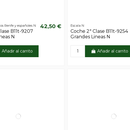
42,50 €
ros Renfe y españoles N
Escala N
lase B11t-9207
Coche 2ª Clase B11t-9254
neas N
Grandes Lineas N
Añadir al carrito
Añadir al carrito