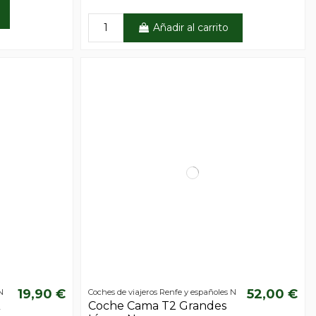
Añadir al carrito
19,90 €
52,00 €
N
Coches de viajeros Renfe y españoles N
A
Coche Cama T2 Grandes