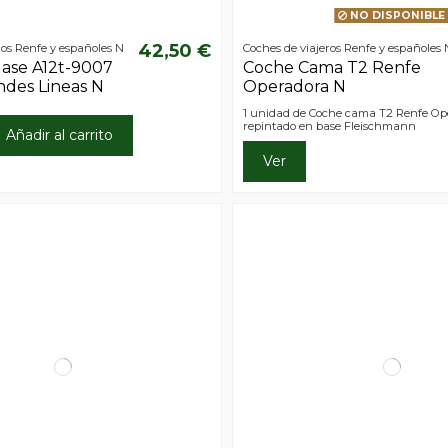
NO DISPONIBLE
42,50 €
ros Renfe y españoles N
Coches de viajeros Renfe y españoles 
lase A12t-9007
Coche Cama T2 Renfe
ndes Lineas N
Operadora N
1 unidad de Coche cama T2 Renfe O
repintado en base Fleischmann
Añadir al carrito
Ver