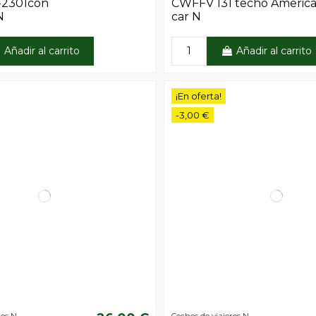
-2301con
CWFFV 131 techo Americ
N
car N
Añadir al carrito
Añadir al carrito
¡En oferta!
-3,00 €
ros N
Coches de viajeros N