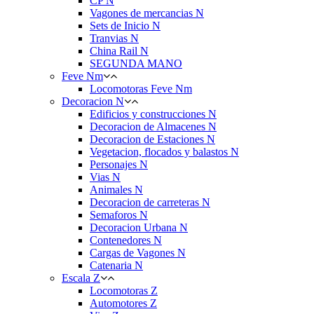
CP N
Vagones de mercancias N
Sets de Inicio N
Tranvias N
China Rail N
SEGUNDA MANO
Feve Nm
Locomotoras Feve Nm
Decoracion N
Edificios y construcciones N
Decoracion de Almacenes N
Decoracion de Estaciones N
Vegetacion, flocados y balastos N
Personajes N
Vias N
Animales N
Decoracion de carreteras N
Semaforos N
Decoracion Urbana N
Contenedores N
Cargas de Vagones N
Catenaria N
Escala Z
Locomotoras Z
Automotores Z