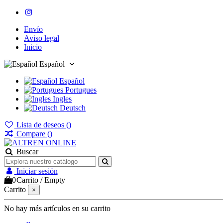
Envío
Aviso legal
Inicio
Español
Español
Portugues
Ingles
Deutsch
Lista de deseos (
)
Compare (
)
Buscar
Iniciar sesión
0
Carrito
/
Empty
Carrito
×
No hay más artículos en su carrito