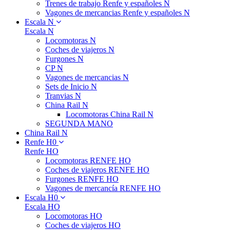
Trenes de trabajo Renfe y españoles N
Vagones de mercancias Renfe y españoles N
Escala N
Escala N
Locomotoras N
Coches de viajeros N
Furgones N
CP N
Vagones de mercancias N
Sets de Inicio N
Tranvias N
China Rail N
Locomotoras China Rail N
SEGUNDA MANO
China Rail N
Renfe H0
Renfe HO
Locomotoras RENFE HO
Coches de viajeros RENFE HO
Furgones RENFE HO
Vagones de mercancía RENFE HO
Escala H0
Escala HO
Locomotoras HO
Coches de viajeros HO