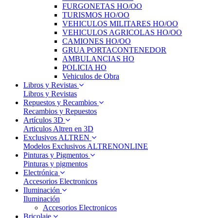
FURGONETAS HO/OO
TURISMOS HO/OO
VEHICULOS MILITARES HO/OO
VEHICULOS AGRICOLAS HO/OO
CAMIONES HO/OO
GRUA PORTACONTENEDOR
AMBULANCIAS HO
POLICIA HO
Vehiculos de Obra
Libros y Revistas
Libros y Revistas
Repuestos y Recambios
Recambios y Repuestos
Artículos 3D
Articulos Altren en 3D
Exclusivos ALTREN
Modelos Exclusivos ALTRENONLINE
Pinturas y Pigmentos
Pinturas y pigmentos
Electrónica
Accesorios Electronicos
Iluminación
Iluminación
Accesorios Electronicos
Bricolaje