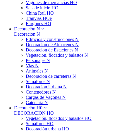
Vagones de mercancías HO
Sets de inicio HO
China Rail HO
Tranvias HOe
Furgones HO
Decoración N
Decoracion N
Edificios y construcciones N
Decoracion de Almacenes N
Decoracion de Estaciones N
Vegetacion, flocados y balastos N
Personajes N
Vias N
Animales N
Decoracion de carreteras N
Semaforos N
Decoracion Urbana N
Contenedores N
Cargas de Vagones N
Catenaria N
Decoración H0
DECORACION HO
Vegetación, flocados y balastos HO
Semáforos HO
Decoración urbana HO