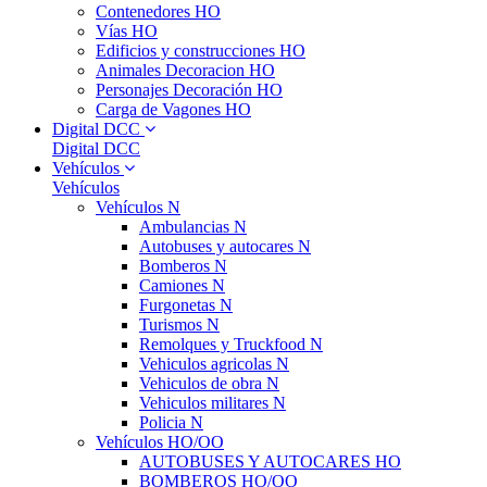
Contenedores HO
Vías HO
Edificios y construcciones HO
Animales Decoracion HO
Personajes Decoración HO
Carga de Vagones HO
Digital DCC
Digital DCC
Vehículos
Vehículos
Vehículos N
Ambulancias N
Autobuses y autocares N
Bomberos N
Camiones N
Furgonetas N
Turismos N
Remolques y Truckfood N
Vehiculos agricolas N
Vehiculos de obra N
Vehiculos militares N
Policia N
Vehículos HO/OO
AUTOBUSES Y AUTOCARES HO
BOMBEROS HO/OO