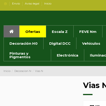
Envío
Aviso legal
Inicio
Ofertas
Escala Z
FEVE Nm
Decoración H0
Digital DCC
Vehículos
Pinturas y
Electrónica
Iluminac
Pigmentos
Inicio
Decoracion N
Vias N
Vias 