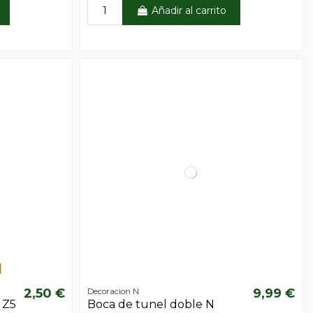
Añadir al carrito
2,50 €
9,99 €
Decoracion N
 Z5
Boca de tunel doble N