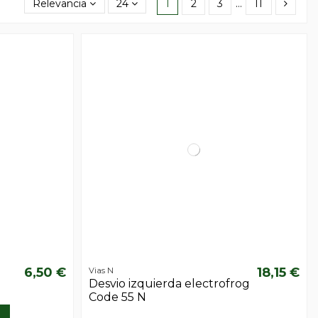
Relevancia
24
1
2
3
…
11
6,50 €
18,15 €
Vias N
Desvio izquierda electrofrog
Code 55 N