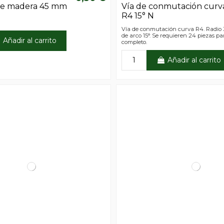
 de madera 45 mm
Vía de conmutación curv
R4 15° N
Vía de conmutación curva R4. Radio
de arco 15°. Se requieren 24 piezas pa
Añadir al carrito
completo.
Añadir al carrito