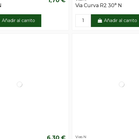
1,70 €
N
Via Curva R2 30° N
Añadir al carrito
Añadir al carrito
6,30 €
Vias N