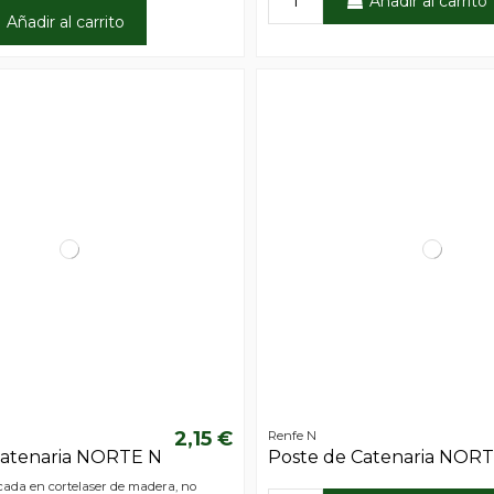
Añadir al carrito
Añadir al carrito
2,15 €
Renfe N
Catenaria NORTE N
Poste de Catenaria NOR
cada en cortelaser de madera, no