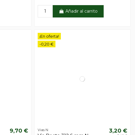
Añadir al carrito
¡En oferta!
-0,20 €
9,70 €
3,20 €
Vias N