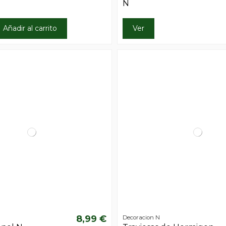
N
Añadir al carrito
Ver
8,99 €
Decoracion N