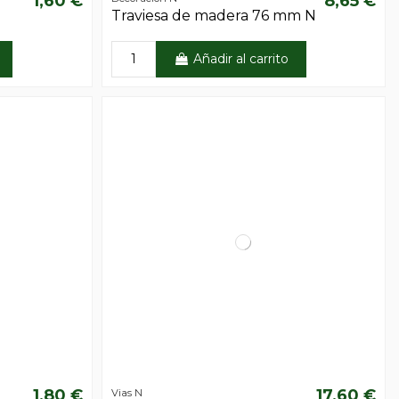
1,60 €
8,65 €
Traviesa de madera 76 mm N
Añadir al carrito
1,80 €
17,60 €
Vias N