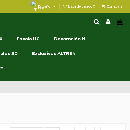
Español
Lista de deseos (
)
Compare (
)
0
Escala H0
Decoración N
culos 3D
Exclusivos ALTREN
es