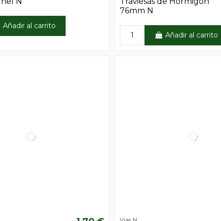
unel N
Traviesas de Hormigon
76mm N
Añadir al carrito
Añadir al carrito
Vias N