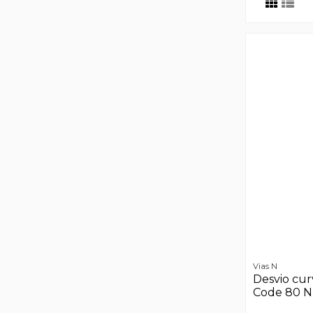
Vias N
Desvio cur
Code 80 N