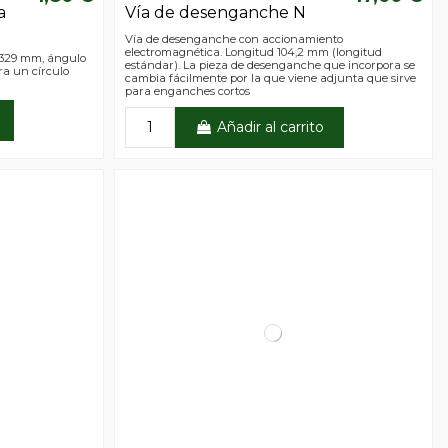
a
Vía de desenganche N
Vía de desenganche con accionamiento
electromagnética. Longitud 104,2 mm (longitud
 329 mm, ángulo
estándar). La pieza de desenganche que incorpora se
ra un círculo
cambia fácilmente por la que viene adjunta que sirve
para enganches cortos
Añadir al carrito