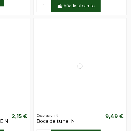
Añadir al carrito
2,15 €
9,49 €
Decoracion N
TE N
Boca de tunel N