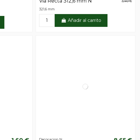
Via Recta 312,6 mm N
3,40 €
321,6 mm
Añadir al carrito
Decoracion N