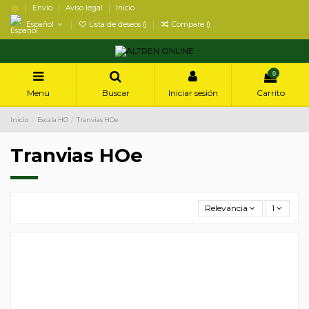
Envío
Aviso legal
Inicio
Español
Lista de deseos (
)
Compare (
)
0
Menu
Buscar
Iniciar sesión
Carrito
Inicio
Escala HO
Tranvias HOe
Tranvias HOe
Relevancia
1