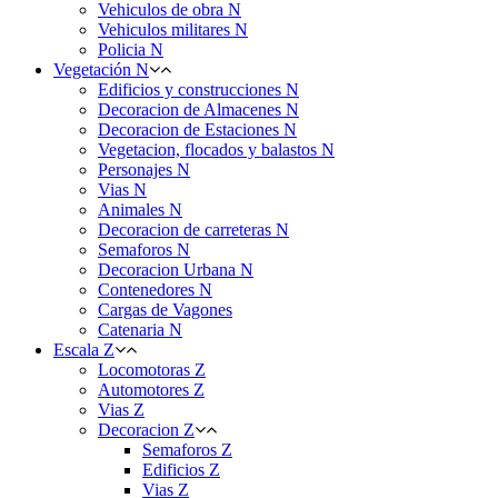
Vehiculos de obra N
Vehiculos militares N
Policia N
Vegetación N
Edificios y construcciones N
Decoracion de Almacenes N
Decoracion de Estaciones N
Vegetacion, flocados y balastos N
Personajes N
Vias N
Animales N
Decoracion de carreteras N
Semaforos N
Decoracion Urbana N
Contenedores N
Cargas de Vagones
Catenaria N
Escala Z
Locomotoras Z
Automotores Z
Vias Z
Decoracion Z
Semaforos Z
Edificios Z
Vias Z