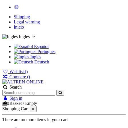
Shipping
Legal warning
Inicio
Ingles
Español
Portugues
Ingles
Deutsch
Wishlist (
)
Compare (
)
Search
Sign in
0
Basket
/
Empty
Shopping Cart
×
There are no more items in your cart