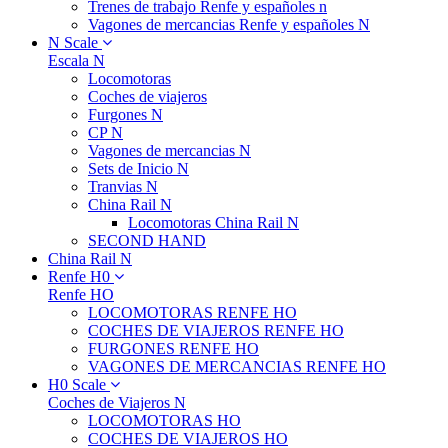
Trenes de trabajo Renfe y españoles n
Vagones de mercancias Renfe y españoles N
N Scale
Escala N
Locomotoras
Coches de viajeros
Furgones N
CP N
Vagones de mercancias N
Sets de Inicio N
Tranvias N
China Rail N
Locomotoras China Rail N
SECOND HAND
China Rail N
Renfe H0
Renfe HO
LOCOMOTORAS RENFE HO
COCHES DE VIAJEROS RENFE HO
FURGONES RENFE HO
VAGONES DE MERCANCIAS RENFE HO
H0 Scale
Coches de Viajeros N
LOCOMOTORAS HO
COCHES DE VIAJEROS HO