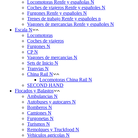
Locomotoras Renfe y españolas N
Coches de viajeros Renfe y españoles N
Furgones Renfe y españoles N
Trenes de trabajo Renfe y españoles n
Vagones de mercancias Renfe y españoles N
Escala N
Locomotoras
Coches de viajeros
Furgones N
CP N
Vagones de mercancias N
Sets de Inicio N
Tranvias N
China Rail N
Locomotoras China Rail N
SECOND HAND
Flocados y Balastos
Ambulancias N
Autobuses y autocares N
Bomberos N
Camiones N
Furgonetas N
Turismos N
Remolques y Truckfood N
Vehiculos agricolas N