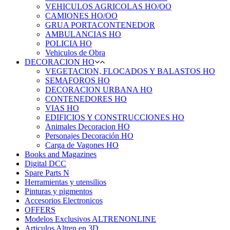
VEHICULOS AGRICOLAS HO/OO
CAMIONES HO/OO
GRUA PORTACONTENEDOR
AMBULANCIAS HO
POLICIA HO
Vehiculos de Obra
DECORACION HO
VEGETACION, FLOCADOS Y BALASTOS HO
SEMAFOROS HO
DECORACION URBANA HO
CONTENEDORES HO
VIAS HO
EDIFICIOS Y CONSTRUCCIONES HO
Animales Decoracion HO
Personajes Decoración HO
Carga de Vagones HO
Books and Magazines
Digital DCC
Spare Parts N
Herramientas y utensilios
Pinturas y pigmentos
Accesorios Electronicos
OFFERS
Modelos Exclusivos ALTRENONLINE
Articulos Altren en 3D