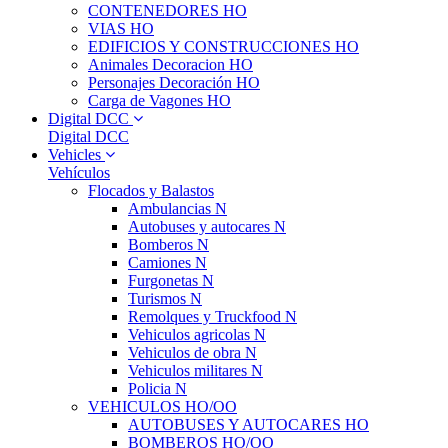
CONTENEDORES HO
VIAS HO
EDIFICIOS Y CONSTRUCCIONES HO
Animales Decoracion HO
Personajes Decoración HO
Carga de Vagones HO
Digital DCC
Digital DCC
Vehicles
Vehículos
Flocados y Balastos
Ambulancias N
Autobuses y autocares N
Bomberos N
Camiones N
Furgonetas N
Turismos N
Remolques y Truckfood N
Vehiculos agricolas N
Vehiculos de obra N
Vehiculos militares N
Policia N
VEHICULOS HO/OO
AUTOBUSES Y AUTOCARES HO
BOMBEROS HO/OO