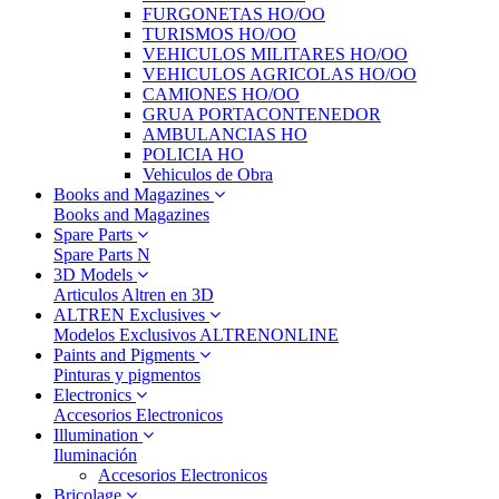
FURGONETAS HO/OO
TURISMOS HO/OO
VEHICULOS MILITARES HO/OO
VEHICULOS AGRICOLAS HO/OO
CAMIONES HO/OO
GRUA PORTACONTENEDOR
AMBULANCIAS HO
POLICIA HO
Vehiculos de Obra
Books and Magazines
Books and Magazines
Spare Parts
Spare Parts N
3D Models
Articulos Altren en 3D
ALTREN Exclusives
Modelos Exclusivos ALTRENONLINE
Paints and Pigments
Pinturas y pigmentos
Electronics
Accesorios Electronicos
Illumination
Iluminación
Accesorios Electronicos
Bricolage